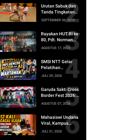
Buzzer Tetap di
Urutan Sabuk dan
Butuhkan
Tanda Tingkatan
Shorinji Kempo
SEPTEMBER 06, 2019
PERKEMI
Rayakan HUT RI ke-
80, Pdt. Norman
Nenohai Tekankan
AGUSTUS 17, 2025
Peningkatan Mutu
Pendidikan
SMSI NTT Gelar
Sekolah Kristen
Pelatihan
Jurnalistik, Bahas
JULI 29, 2026
AI dan Masa Depan
Profesi Wartawan
Garuda Sakti Cross
Border Fest 2026:
BI NTT Perkuat
AGUSTUS 07, 2026
Kedaulatan Rupiah
dan Ekonomi di
Mahasiswi Undana
Beranda Negeri
Viral, Kampus
Investigasi Dugaan
JULI 31, 2026
12 Kali Batal Ujian