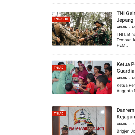
TNI Gela
Jepang 
TNI-POLRI
ADMIN
A
TNI Lati
Tempur Je
PEM…
Ketua P
TNI AD
Guardia
ADMIN
A
Ketua Per
Anggota P
Danrem 
TNI AD
Kejagung
ADMIN
JU
Brigjen J