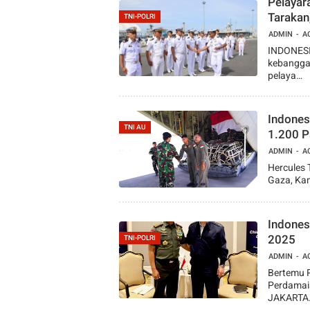
Pelayar
Tarakan
TNI-POLRI
ADMIN
A
INDONESI
kebanggaa
pelaya…
Indones
TNI AU
1.200 P
ADMIN
A
Hercules 
Gaza, Ka
Indones
2025
TNI-POLRI
ADMIN
A
Bertemu P
Perdamai
JAKARTA