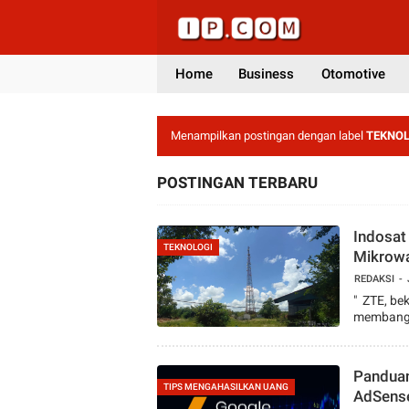
Home
Business
Otomotive
Menampilkan postingan dengan label
TEKNOL
POSTINGAN TERBARU
Indosat
TEKNOLOGI
Mikrowa
Indones
REDAKSI
" ZTE, be
membangun
Panduan
TIPS MENGAHASILKAN UANG
AdSens