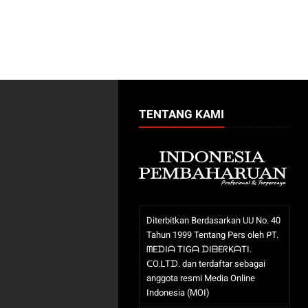
TENTANG KAMI
Diterbitkan Berdasarkan UU No. 40
Tahun 1999 Tentang Pers oleh ᑭT.
ᗰEᗪIᗩ TIGᗩ ᗪIᗷEᖇKᗩTI.
ᑕO.ᒪTᗪ. dan terdaftar sebagai
anggota resmi Media Online
Indonesia (MOI)