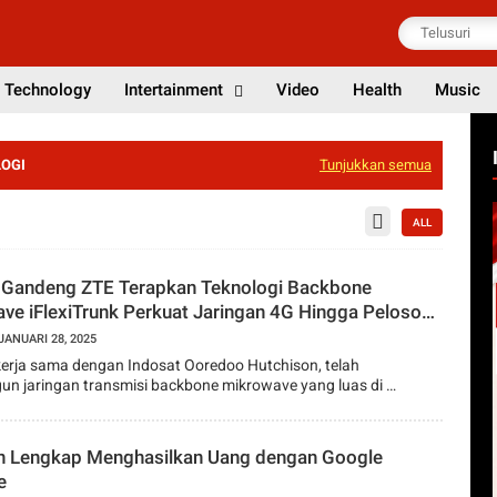
Technology
Intertainment
Video
Health
Music
OGI
Tunjukkan semua
ALL
 Gandeng ZTE Terapkan Teknologi Backbone
ve iFlexiTrunk Perkuat Jaringan 4G Hingga Pelosok
ia
JANUARI 28, 2025
kerja sama dengan Indosat Ooredoo Hutchison, telah
 jaringan transmisi backbone mikrowave yang luas di …
 Lengkap Menghasilkan Uang dengan Google
e