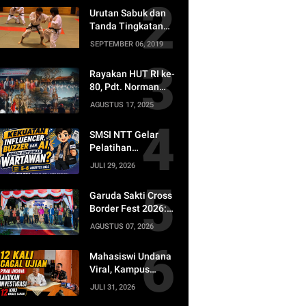
Buzzer Tetap di
Urutan Sabuk dan
Butuhkan
Tanda Tingkatan
Shorinji Kempo
SEPTEMBER 06, 2019
PERKEMI
Rayakan HUT RI ke-
80, Pdt. Norman
Nenohai Tekankan
AGUSTUS 17, 2025
Peningkatan Mutu
Pendidikan
SMSI NTT Gelar
Sekolah Kristen
Pelatihan
Jurnalistik, Bahas
JULI 29, 2026
AI dan Masa Depan
Profesi Wartawan
Garuda Sakti Cross
Border Fest 2026:
BI NTT Perkuat
AGUSTUS 07, 2026
Kedaulatan Rupiah
dan Ekonomi di
Mahasiswi Undana
Beranda Negeri
Viral, Kampus
Investigasi Dugaan
JULI 31, 2026
12 Kali Batal Ujian