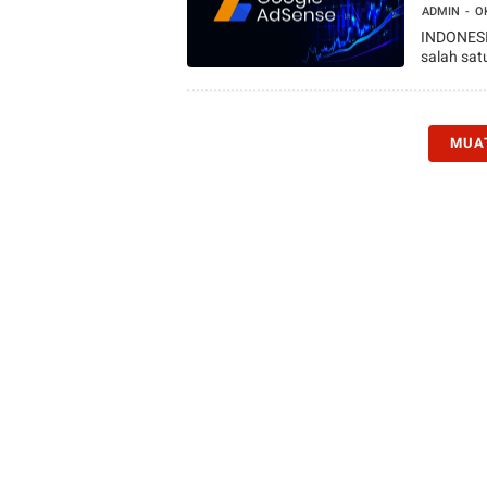
ADMIN
O
INDONESI
salah sat
MUA